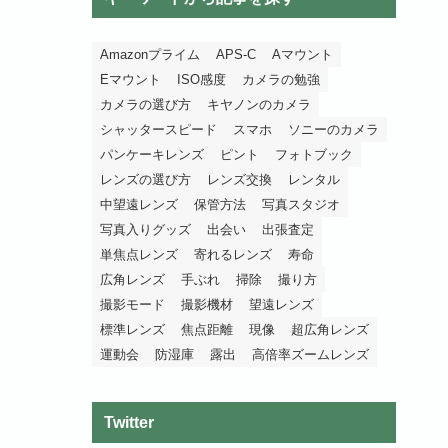
Amazonプライム
APS-C
Aマウント
Eマウント
ISO感度
カメラの勉強
カメラの選び方
キヤノンのカメラ
シャッタースピード
スマホ
ソニーのカメラ
パンケーキレンズ
ピント
フォトブック
レンズの選び方
レンズ交換
レンタル
中望遠レンズ
保管方法
写真スタジオ
写真入りグッズ
出会い
出張査定
単焦点レンズ
寄れるレンズ
寿命
広角レンズ
手ぶれ
掃除
撮り方
撮影モード
撮影機材
望遠レンズ
標準レンズ
焦点距離
現像
超広角レンズ
運動会
防湿庫
露出
高倍率ズームレンズ
Twitter