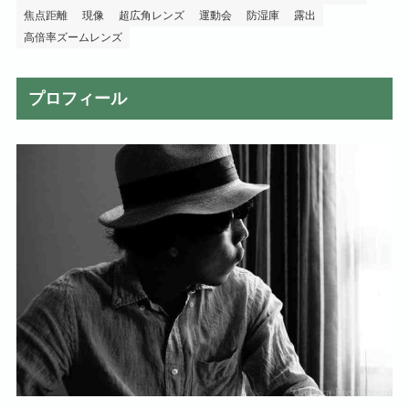
焦点距離
現像
超広角レンズ
運動会
防湿庫
露出
高倍率ズームレンズ
プロフィール