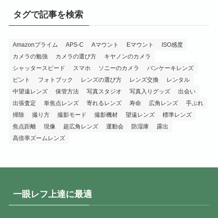
タグで記事を検索
Amazonプライム
APS-C
Aマウント
Eマウント
ISO感度
カメラの勉強
カメラの選び方
キヤノンのカメラ
シャッタースピード
スマホ
ソニーのカメラ
パンケーキレンズ
ピント
フォトブック
レンズの選び方
レンズ交換
レンタル
中望遠レンズ
保管方法
写真スタジオ
写真入りグッズ
出会い
出張査定
単焦点レンズ
寄れるレンズ
寿命
広角レンズ
手ぶれ
掃除
撮り方
撮影モード
撮影機材
望遠レンズ
標準レンズ
焦点距離
現像
超広角レンズ
運動会
防湿庫
露出
高倍率ズームレンズ
一眼レフ上達に最適