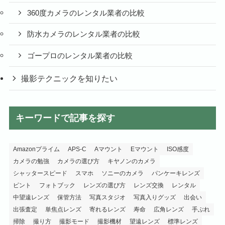
360度カメラのレンタル業者の比較
防水カメラのレンタル業者の比較
ゴープロのレンタル業者の比較
撮影テクニックを知りたい
キーワードで記事を探す
Amazonプライム
APS-C
Aマウント
Eマウント
ISO感度
カメラの勉強
カメラの選び方
キヤノンのカメラ
シャッタースピード
スマホ
ソニーのカメラ
パンケーキレンズ
ピント
フォトブック
レンズの選び方
レンズ交換
レンタル
中望遠レンズ
保管方法
写真スタジオ
写真入りグッズ
出会い
出張査定
単焦点レンズ
寄れるレンズ
寿命
広角レンズ
手ぶれ
掃除
撮り方
撮影モード
撮影機材
望遠レンズ
標準レンズ