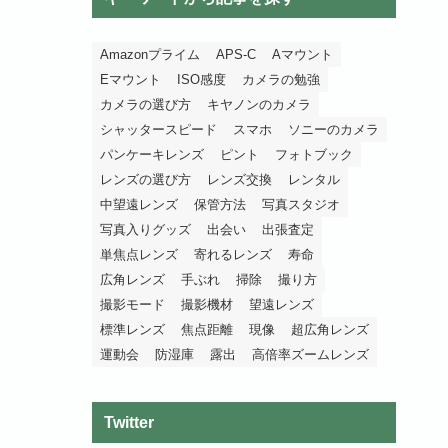
Amazonプライム
APS-C
Aマウント
Eマウント
ISO感度
カメラの勉強
カメラの選び方
キヤノンのカメラ
シャッタースピード
スマホ
ソニーのカメラ
パンケーキレンズ
ピント
フォトブック
レンズの選び方
レンズ交換
レンタル
中望遠レンズ
保管方法
写真スタジオ
写真入りグッズ
出会い
出張査定
単焦点レンズ
寄れるレンズ
寿命
広角レンズ
手ぶれ
掃除
撮り方
撮影モード
撮影機材
望遠レンズ
標準レンズ
焦点距離
現像
超広角レンズ
運動会
防湿庫
露出
高倍率ズームレンズ
Twitter