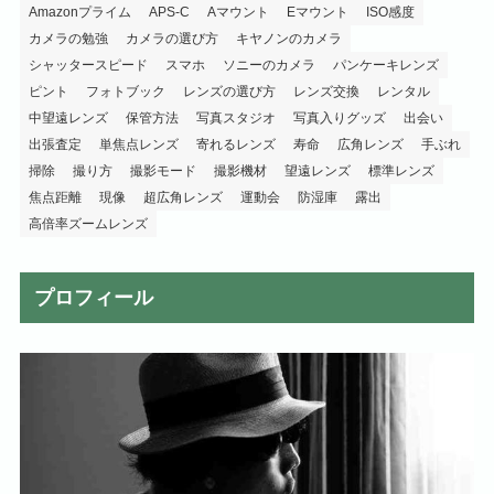
Amazonプライム
APS-C
Aマウント
Eマウント
ISO感度
カメラの勉強
カメラの選び方
キヤノンのカメラ
シャッタースピード
スマホ
ソニーのカメラ
パンケーキレンズ
ピント
フォトブック
レンズの選び方
レンズ交換
レンタル
中望遠レンズ
保管方法
写真スタジオ
写真入りグッズ
出会い
出張査定
単焦点レンズ
寄れるレンズ
寿命
広角レンズ
手ぶれ
掃除
撮り方
撮影モード
撮影機材
望遠レンズ
標準レンズ
焦点距離
現像
超広角レンズ
運動会
防湿庫
露出
高倍率ズームレンズ
プロフィール