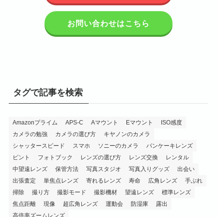
お問い合わせはこちら
タグで記事を検索
Amazonプライム
APS-C
Aマウント
Eマウント
ISO感度
カメラの勉強
カメラの選び方
キヤノンのカメラ
シャッタースピード
スマホ
ソニーのカメラ
パンケーキレンズ
ピント
フォトブック
レンズの選び方
レンズ交換
レンタル
中望遠レンズ
保管方法
写真スタジオ
写真入りグッズ
出会い
出張査定
単焦点レンズ
寄れるレンズ
寿命
広角レンズ
手ぶれ
掃除
撮り方
撮影モード
撮影機材
望遠レンズ
標準レンズ
焦点距離
現像
超広角レンズ
運動会
防湿庫
露出
高倍率ズームレンズ